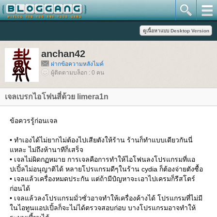
anchan42
ฝากข้อความหลังไมค์
ผู้ติดตามบล็อก : 0 คน
เจลเบรกไอโฟนสี่ด้วย limera1n
ข้อควรรู้ก่อนเจล
• ทำเองได้ไม่ยากไม่ต้องไปเสียตังให้ร้าน ร้านก็ทำแบบเดียวกันนี่
หละ ไม่ถึงห้านาทีก็เสร็จ
• เจลไม่ผิดกฏหมาย การเจลคือการทำให้ไอโฟนลงโปรแกรมที่แอ
ปเปิ้ลไม่อนุญาติได้ หลายโปรแกรมดีๆในร้าน cydia ก็ต้องจ่ายตังซื้อ
• เจลแล้วเครื่องหมดประกัน แต่ถ้ามีปํญหาจะเอาไปเครมก็รีสโตร์
ก่อนได้
• เจลแล้วลงโปรแกรมมั่วซั่วอาจทำให้เครื่องค้างได้ โปรแกรมที่ไม่มี
นไอทูนแอปเปิ้ลก็จะไม่ได้ตรวจสอบก่อบ บางโปรแกรมอาจทำให้